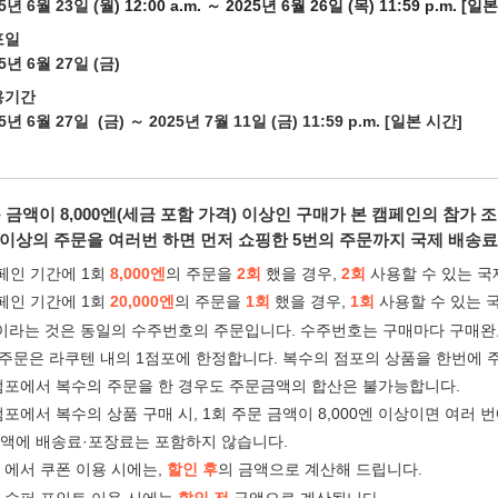
5년 6월 23일 (월
) 12:00 a.m. ～ 2025년 6월 26일 (목
) 11:59 p.m. [일
포일
5년 6월 27일 (금)
용기간
5년 6월 27일 (금) ～ 2025년 7월 11일 (금) 11:59 p.m. [일본 시간]
 금액이 8,000엔(세금 포함 가격) 이상인 구매가 본 캠페인의 참가 
엔 이상의 주문을 여러번 하면 먼저 쇼핑한 5번의 주문까지 국제 배송료 
캠페인 기간에 1회
8,000엔
의 주문을
2회
했을 경우,
2회
사용할 수 있는 국
캠페인 기간에 1회
20,000엔
의 주문을
1회
했을 경우,
1회
사용할 수 있는 
이라는 것은 동일의 수주번호의 주문입니다. 수주번호는 구매마다 구매
 주문은 라쿠텐 내의 1점포에 한정합니다. 복수의 점포의 상품을 한번에 
점포에서 복수의 주문을 한 경우도 주문금액의 합산은 불가능합니다.
점포에서 복수의 상품 구매 시, 1회 주문 금액이 8,000엔 이상이면 여러
액에 배송료·포장료는 포함하지 않습니다.
 에서 쿠폰 이용 시에는,
할인 후
의 금액으로 계산해 드립니다.
 슈퍼 포인트 이용 시에는
할인 전
금액으로 계산됩니다.