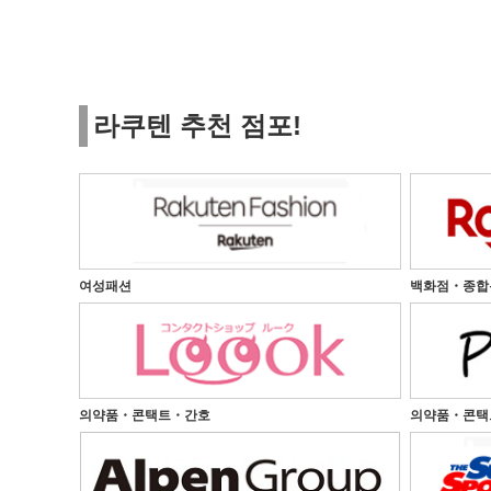
라쿠텐 추천 점포!
여성패션
백화점・종합
의약품・콘택트・간호
의약품・콘택