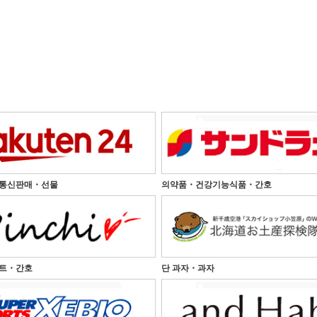
통신판매・선물
의약품・건강기능식품・간호
트・간호
단 과자・과자