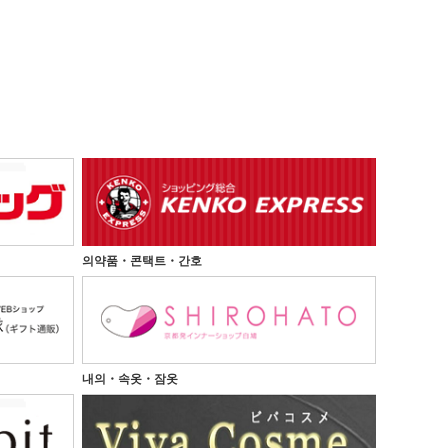
의약품・콘택트・간호
내의・속옷・잠옷