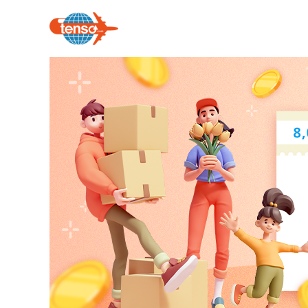
콘
텐
츠
로
건
너
뛰
기