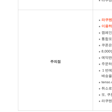
라쿠텐
이용하
캠페인
통합포
쿠폰은
8,0
예약판
주의점
주문하
１번에
배송을
tens
취소로
또, 
라쿠텐