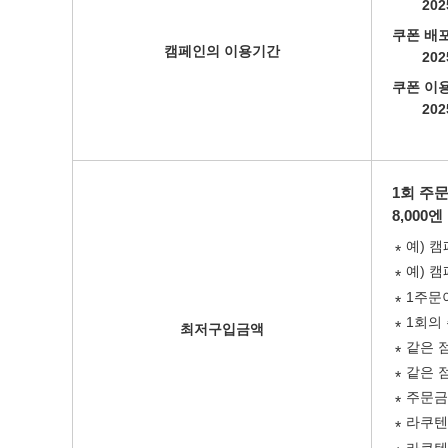
202
쿠폰 배
캠페인의 이용기간
202
쿠폰 이
202
1회 주문
8,000
예) 
예) 
1주문
1회의
최저구입금액
같은 
같은 
주문금
라쿠텐
라쿠텐