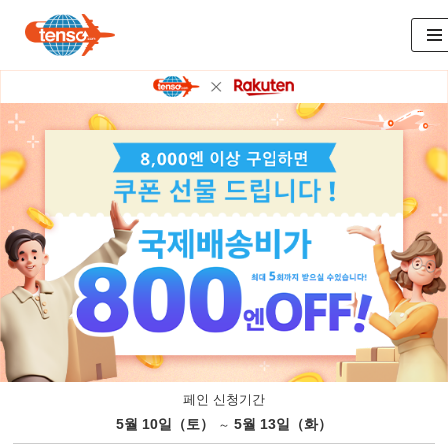
콘
텐
츠
로
건
너
뛰
기
페인 신청기간
5월 10일（토）
5월 13일（화）
～