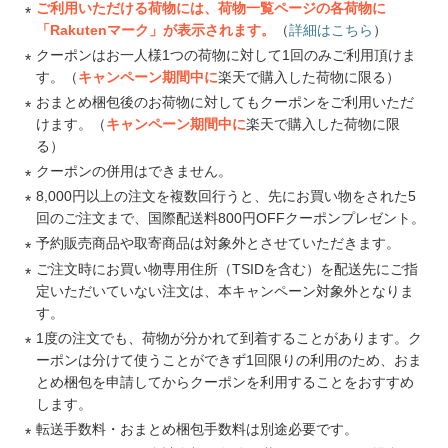
ご利用いただける荷物には、荷物一覧ページの各荷物に
「Rakutenマーク」が表示されます。
（
詳細はこちら
）
クーポンはお一人様1つの荷物に対して1回のみご利用頂けま
す。（
キャンペーン期間中に
楽天で購入した荷物に限る）
おまとめ梱包後のお荷物に対してもクーポンをご利用いただ
けます。（
キャンペーン期間中に
楽天で購入した荷物に限
る）
クーポンの併用はできません。
8,000円以上の注文を複数回行うと、先にお買い物をされた5
回のご注文まで、国際配送料800円OFFクーポンプレゼント。
予約販売商品や取寄商品は対象外とさせていただきます。
ご注文時にお買い物専用住所（TSIDを含む）を配送先にご指
定いただいていない注文は、本キャンペーン対象外となりま
す。
1度の注文でも、荷物が分かれて到着することがあります。ク
ーポンは分けて使うことができず1回限りの利用のため、おま
とめ梱包を申請してからクーポンを利用することをおすすめ
します。
転送手数料・おまとめ梱包手数料は別途必要です。